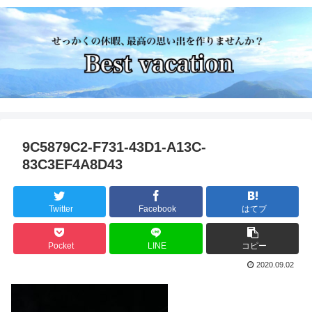
9C5879C2-F731-43D1-A13C-
83C3EF4A8D43
Twitter
Facebook
はてブ
Pocket
LINE
コピー
2020.09.02