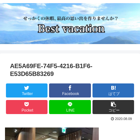
AE5A69FE-74F5-4216-B1F6-
E53D65B83269
Twitter
Facebook
はてブ
Pocket
LINE
コピー
2020.08.09