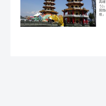
高雄
う)
屈指
塔』