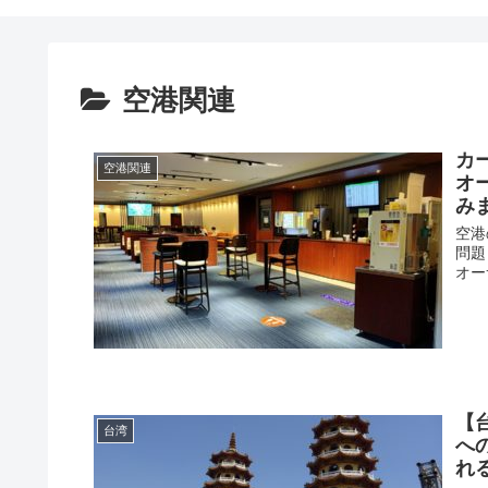
空港関連
カ
空港関連
オ
み
空港
問題
オー
【
台湾
へ
れ