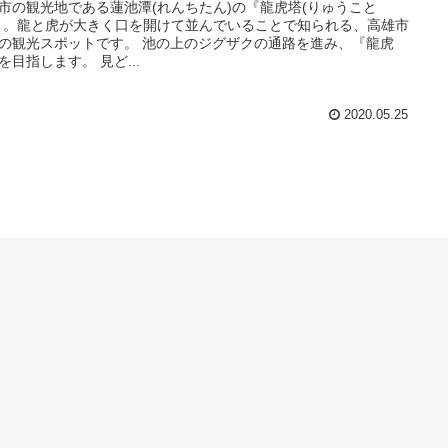
市の観光地である蓮池潭(れんちたん)の『龍虎塔(りゅうこと
』。龍と虎が大きく口を開けて並んでいることで知られる、高雄市
の観光スポットです。 池の上のジグザクの通路を進み、『龍虎
を目指します。 見ど...
2020.05.25