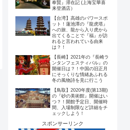
奉賢』滞在記 (上海宝華喜
来登酒店）
【台湾】高雄のパワースポ
ット！蓮池潭の『龍虎塔』
への旅、龍から入り虎から
出てくることで『福』が訪
れると言われている由来
は？！
【長崎】2021年の『長崎ラ
ンタンフェスティバル』の
開催日は？！中国の旧正月
にそっくりな情緒あふれる
冬の風物詩を見に行こう
【鳥取】2020年度(第13期)
の『砂の美術館』開催はい
つ？！開館予定日、開催時
間、入場制限など詳細をチ
ェックしよう！
スポンサーリンク