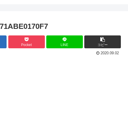
E71ABE0170F7
Pocket
LINE
コピー
2020.09.02