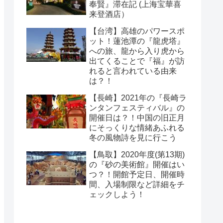
奉賢』滞在記 (上海宝華喜
来登酒店）
【台湾】高雄のパワースポ
ット！蓮池潭の『龍虎塔』
への旅、龍から入り虎から
出てくることで『福』が訪
れると言われている由来
は？！
【長崎】2021年の『長崎ラ
ンタンフェスティバル』の
開催日は？！中国の旧正月
にそっくりな情緒あふれる
冬の風物詩を見に行こう
【鳥取】2020年度(第13期)
の『砂の美術館』開催はい
つ？！開館予定日、開催時
間、入場制限など詳細をチ
ェックしよう！