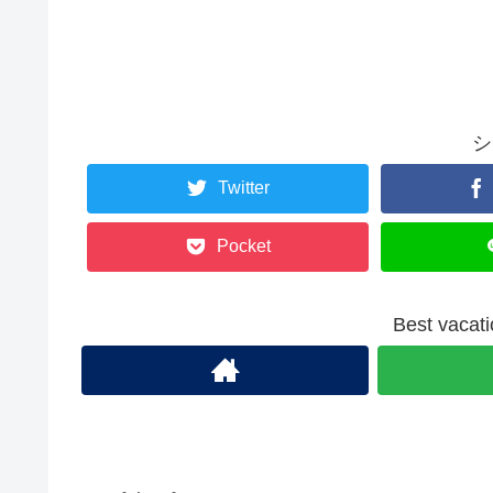
シ
Twitter
Pocket
Best va