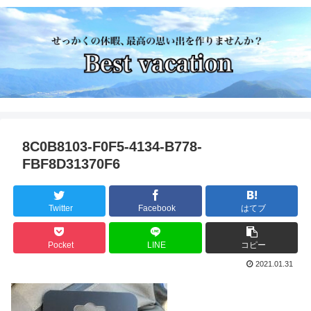
8C0B8103-F0F5-4134-B778-
FBF8D31370F6
Twitter
Facebook
はてブ
Pocket
LINE
コピー
2021.01.31