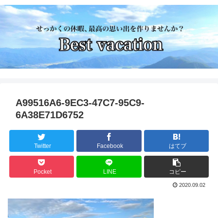
A99516A6-9EC3-47C7-95C9-
6A38E71D6752
Twitter
Facebook
はてブ
Pocket
LINE
コピー
2020.09.02