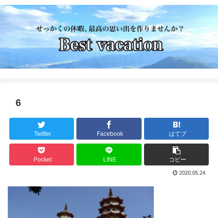
6
Twitter
Facebook
はてブ
Pocket
LINE
コピー
2020.05.24