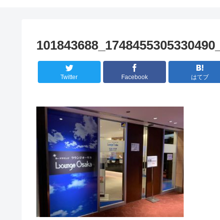
101843688_1748455305330490
Twitter
Facebook
はてブ