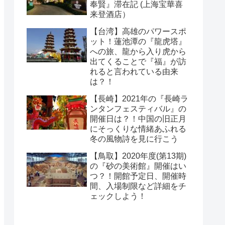
奉賢』滞在記 (上海宝華喜
来登酒店）
【台湾】高雄のパワースポ
ット！蓮池潭の『龍虎塔』
への旅、龍から入り虎から
出てくることで『福』が訪
れると言われている由来
は？！
【長崎】2021年の『長崎ラ
ンタンフェスティバル』の
開催日は？！中国の旧正月
にそっくりな情緒あふれる
冬の風物詩を見に行こう
【鳥取】2020年度(第13期)
の『砂の美術館』開催はい
つ？！開館予定日、開催時
間、入場制限など詳細をチ
ェックしよう！