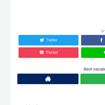
シ
Twitter
Pocket
Best va