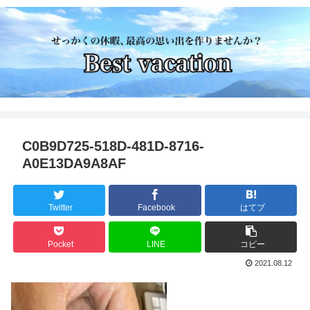
C0B9D725-518D-481D-8716-
A0E13DA9A8AF
Twitter
Facebook
はてブ
Pocket
LINE
コピー
2021.08.12