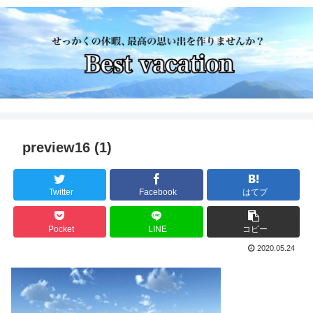
preview16 (1)
Twitter
Facebook
はてブ
Pocket
LINE
コピー
2020.05.24